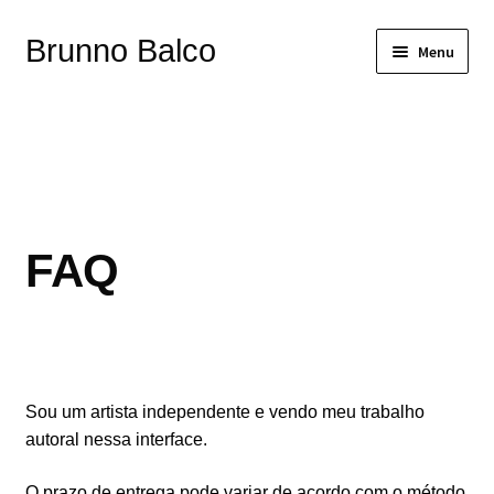
Pular
Pular
Brunno Balco
Menu
para
para
navegação
o
conteúdo
início
FAQ
Sou um artista independente e vendo meu trabalho
autoral nessa interface.
O prazo de entrega pode variar de acordo com o método